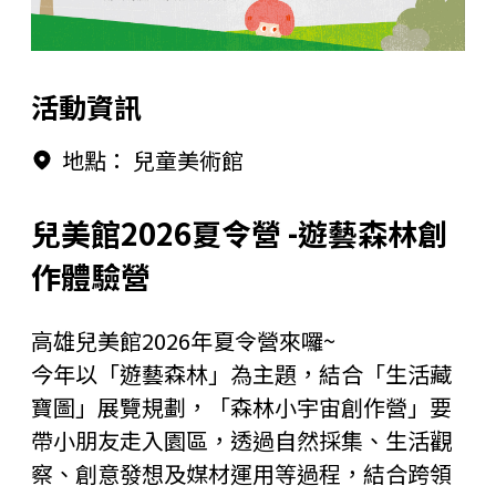
藝術生態園區
開館時間
高美之友
環境介紹
園區作品
活動資訊
創意標誌
合作夥伴
高美館
地點：
兒童美術館
周邊環境
美術館會員
兒童美術館
兒美館2026夏令營 -遊藝森林創
作體驗營
藝術生態園區
高雄兒美館2026年夏令營來囉~
今年以「遊藝森林」為主題，結合「生活藏
寶圖」展覽規劃，「森林小宇宙創作營」要
帶小朋友走入園區，透過自然採集、生活觀
察、創意發想及媒材運用等過程，結合跨領