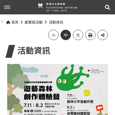
展
展覽與活動
:::
首頁
展覽與活動
活動資訊
最新消息
活動資訊
小
中
大
活動資訊
關於我們
展覽資訊
參觀資訊
關於高美館
組織職掌
交通資訊
網站導覽
歷史記事
無障礙服務專區
關於兒童美術館
參觀票價與須知