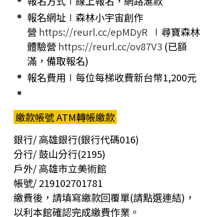
報名方式∣線上報名，網路滙款
報名網址∣森林小宇宙創作
營
https://reurl.cc/epMDyR
∣尋寶森林
體驗營
https://reurl.cc/ov87V3
(已額
滿，備取報名)
報名費用∣每位每梯收費新台幣1,200元
繳款帳號 ATM轉帳繳款
銀行/ 高雄銀行(銀行代碼016)
分行/ 鼓山分行(2195)
戶外/ 高雄市立美術館
帳號/ 219102701781
繳費後，請填寫繳款回覆單(請點選連結)，
以利本館確認完成繳費作業。