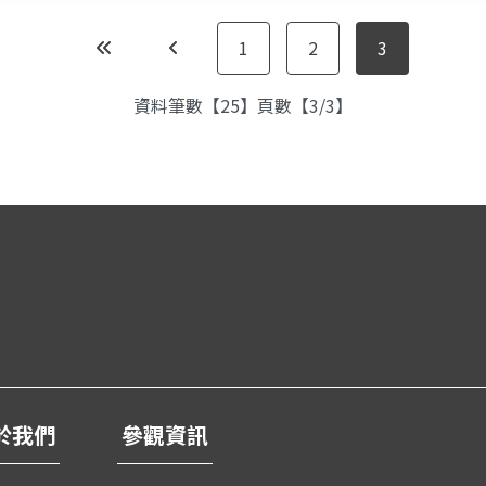
1
2
3
第一頁
上一頁
資料筆數【25】頁數【3/3】
於我們
參觀資訊