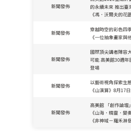
新聞發佈
的永續未來 推出臺
《馮．沃爾夫的花園
穿越時空的彩色四季
新聞發佈
《一位抽象畫家與
國際頂尖講者陣容
最新消息-列表
新聞發佈
可能 高美館30週年
登場
以藝術視角探索生態
新聞發佈
《山演算》8月17
高美館 「創作論壇
新聞發佈
《山海．精靈．變
《非神域－羅禾淋