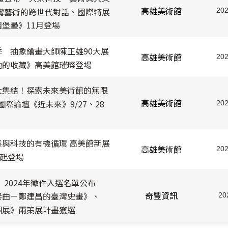
高雄美術館
灣藝術的跨世代對話、國際特展
202
堡壘》11月登場
 抽象繪畫大師陳正雄90大展
高雄美術館
202
他的收藏》高美館璀璨登場
大集結！探索未來美術館的無限
高雄美術館
國際論壇《近未來》9/27、28
202
與科技的有機循環 高美館新展
高雄美術館
202
日起登場
」2024年徵件入選名單公布
奇豐資訊
奏曲－鄭建昌的臺灣史畫》、
20
個展》兩策展計畫獲選