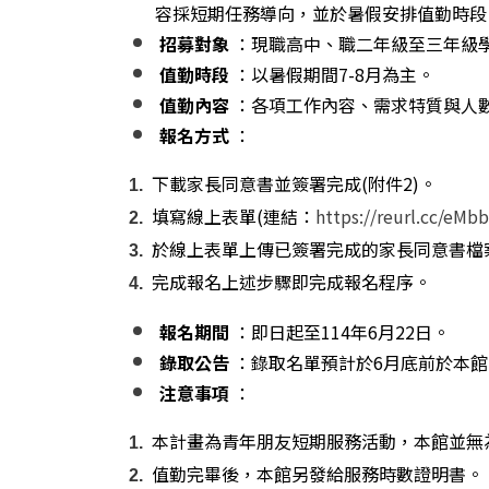
容採短期任務導向，並於暑假安排值勤時段
招募對象
：現職高中、職二年級至三年級
值勤時段
：以暑假期間7-8月為主。
值勤內容
：各項工作內容、需求特質與人數
報名方式
：
下載家長同意書並簽署完成(附件2)。
填寫線上表單(連結：
https://reurl.cc/eMb
於線上表單上傳已簽署完成的家長同意書檔案(
完成報名上述步驟即完成報名程序。
報名期間
：即日起至114年6月22日。
錄取公告
：錄取名單預計於6月底前於本館
注意事項
：
本計畫為青年朋友短期服務活動，本館並無
值勤完畢後，本館另發給服務時數證明書。