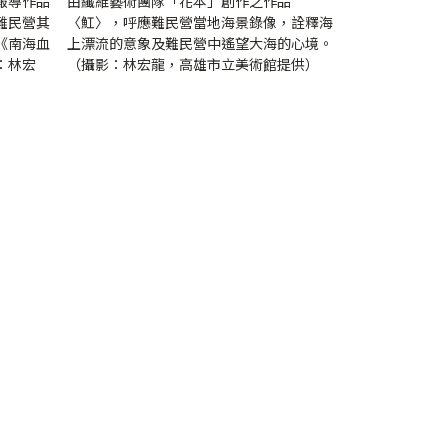
報導作品
由纖維藝術團隊「花本」創作之作品
難民營其
〈魟〉，呼應難民營當地海景錄像，詮釋海
《南海血
上漂流的意象及難民營中遙望大海的心境。
：林宏
（攝影：林宏龍，高雄市立美術館提供）