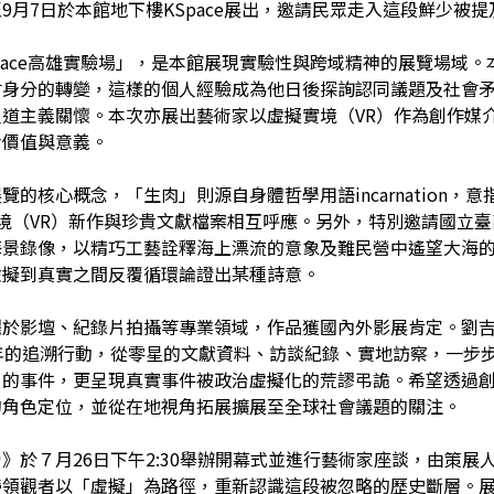
月7日於本館地下樓KSpace展出，邀請民眾走入這段鮮少被
pace高雄實驗場」，是本館展現實驗性與跨域精神的展覽場域
會身分的轉變，這樣的個人經驗成為他日後探詢認同議題及社會
道主義關懷。本次亦展出藝術家以虛擬實境（VR）作為創作媒
命價值與意義。
的核心概念，「生肉」則源自身體哲學用語incarnation
境（VR）新作與珍貴文獻檔案相互呼應。另外，特別邀請國立
海景錄像，以精巧工藝詮釋海上漂流的意象及難民營中遙望大海
虛擬到真實之間反覆循環論證出某種詩意。
躍於影壇、紀錄片拍攝等專業領域，作品獲國內外影展肯定。劉
年的追溯行動，從零星的文獻資料、訪談紀錄、實地訪察，一步
」的事件，更呈現真實事件被政治虛擬化的荒謬弔詭。希望透過
的角色定位，並從在地視角拓展擴展至全球社會議題的關注。
》於７月26日下午2:30舉辦開幕式並進行藝術家座談，由策
領觀者以「虛擬」為路徑，重新認識這段被忽略的歷史斷層。展覽自