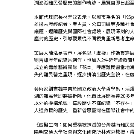
溯澎湖難民營歷史的創作軌跡。展覽自即日起至9
本館代理館長林羿妏表示，以城市為名的「KS
雄過去歷經記者、考古員、公車司機等多種社
議題、邊陲歷史與國際社會處境，展現深刻的人
塵封的歷史，引導觀眾從不同視角重新思考生
策展人陳泓易表示，展名以「虛擬」作為貫穿展覽
劉吉雄歷年紀錄片創作，也加入2件近年虛擬實
成立的纖維藝術團隊「花本」呼應難民營當地
失的難民營之重現，逐步拼湊出歷史全貌，在
藝術家劉吉雄畢業於國立政治大學哲學系，活
湖的難民營即將被拆除，他自此展開長達20多
以外的機構承認，這段歷史不僅紀錄「不存在
人道救援的歷史，重新省思臺灣在國際社會中
《虛擬生肉：如何重構被抹滅的台灣越南難民營
陽明交通大學社會與文化研究所林淑芬教授，帶