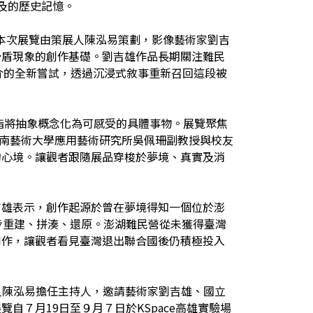
提及的歷史記憶。
。本次展覽由策展人陳泓易策劃，影像藝術家劉吉
矛盾現象的創作基礎。劉吉雄作品長期關注難民
介的全新嘗試，透過沉浸式敘事重新召回這段被
，意指將抽象概念化為可感受的具體事物。展覽聚焦
臺南藝術大學應用藝術研究所吳佩珊副教授與校友
的心境。讓觀者跟隨展品穿梭於夢境、真實及消
吉雄表示，創作起源於曾在夢境得知一個位於澎
步重建、拼湊、還原。澎湖難民營從未獲得臺灣
創作，讓觀者看見臺灣退出聯合國後仍積極投入
展人陳泓易擔任主持人，邀請藝術家劉吉雄、國立
７月19日至９月７日於KSpace高雄實驗場