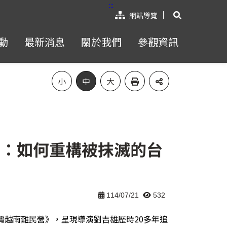
:::
展開搜尋
網站導覽
動
最新消息
關於我們
參觀資訊
小
中
大
生肉：如何重構被抹滅的台
114/07/21
532
灣越南難民營》，呈現導演劉吉雄歷時20多年追