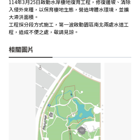
114年3月25日啟動水岸棲地復育工程，修復邊坡、清除
藝術生態園區
開館時間
入侵外來種，以保育棲地生態，營造埤體水環境，並擴
大滯洪面積。
工程採分段方式施工，第一波啟動園區南北兩處水道工
高美之友
環境介紹
園區作品
程，造成不便之處，敬請見諒。
創意標誌
合作夥伴
高美館
相關圖片
周邊環境
美術館會員
兒童美術館
藝術生態園區