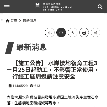
展
展覽與活動
:::
首頁
最新消息
最新消息
活動資訊
小
中
大
最新消息
關於我們
展覽資訊
參觀資訊
關於高美館
【施工公告】 水岸棲地復育工程3
月25日起動工，不影響正常使用，
組織職掌
交通資訊
行經工區周邊請注意安全
網站導覽
歷史記事
無障礙服務專區
114/05/29
613
內惟埤原水岸邊坡目前發現多處因土壤流失產生塊石崩
關於兒童美術館
參觀票價與須知
落、生態棲地面積縮減等現象。