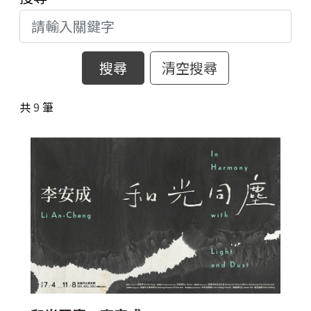
藝術生態園區
開館時間
高美之友
環境介紹
園區作品
創意標誌
合作夥伴
高美館
共
9
筆
周邊環境
美術館會員
兒童美術館
藝術生態園區