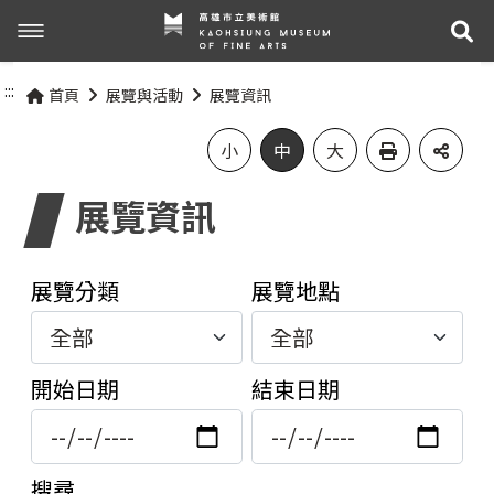
展
展覽與活動
:::
首頁
展覽與活動
展覽資訊
最新消息
活動資訊
小
中
大
展覽資訊
關於我們
展覽資訊
參觀資訊
關於高美館
展覽分類
展覽地點
組織職掌
交通資訊
網站導覽
開始日期
結束日期
歷史記事
無障礙服務專區
關於兒童美術館
參觀票價與須知
搜尋