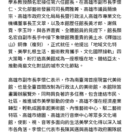
學系教授顏名宏接任第六任館長。在高雄市副市長李懷
藝術生態園區
開館時間
仁、文化部藝術發展司司長周雅菁、高雄市議員簡煥
宗、高雄市政府文化局局長暨行政法人高雄市專業文化
機構董事長王文翠，以及本館歷任館長黃才郎、謝佩
高美之友
環境介紹
園區作品
霓、李玉玲，與各界嘉賓、全體館員的見證下，館長顏
名宏自副市長手中接下象徵館務重責的黃土水《釋迦出
創意標誌
合作夥伴
高美館
山》銅像（複刻），正式就任。他提出「地域文化特
質、美學扎根生活、藝術教育攜手、文化國際接軌」四
周邊環境
美術館會員
兒童美術館
大策略，盼打造高美館成為一座根植在地、鏈結亞太、
推動南島文化對話的城市文化節點。
藝術生態園區
高雄市副市長李懷仁表示，作為南臺灣首座現當代美術
館、也是全臺首間改制為行政法人的美術館，本館除策
畫籌辦展覽外，同時肩負著許多任務，包含連結市民、
社區，推進城市美學脈動的使命。高雄不僅在經濟產業
轉型，輕軌成圓串起美術館、內惟藝術中心、駁二藝術
特區、高雄市總圖、高雄流行音樂中心等眾多文化場
館，使影、視、音等多面向的生活美學文化得以深入城
市各角落。李懷仁代表市長陳其邁與高雄市政府團隊感