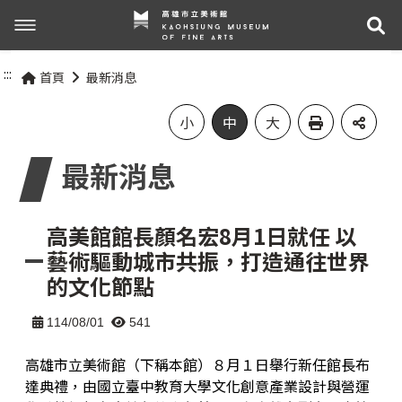
展
展覽與活動
:::
首頁
最新消息
最新消息
活動資訊
小
中
大
最新消息
關於我們
展覽資訊
參觀資訊
關於高美館
高美館館長顏名宏8月1日就任 以
藝術驅動城市共振，打造通往世界
組織職掌
交通資訊
的文化節點
網站導覽
歷史記事
無障礙服務專區
114/08/01
541
高雄市立美術館（下稱本館）８月１日舉行新任館長布
關於兒童美術館
參觀票價與須知
達典禮，由國立臺中教育大學文化創意產業設計與營運