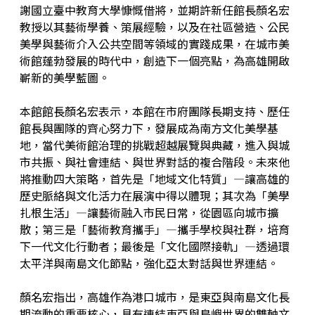
謝國立臺中教育大學慷慨借將，並期許新任館長顏名宏
教授以其藝術學養、策展經驗，以及在社區營造、公民
美學與藝術介入公共空間等領域的實踐成果，在城市美
術館蓬勃發展的時代中，創造下一個亮點，為高雄開啟
嶄新的美學藍圖。
本館館長顏名宏表示，本館在市府團隊長期支持、歷任
館長與團隊的齊心努力下，發展成為南方文化美學基
地，當代美術館治理的挑戰超越展覽與典藏，進入與城
市共振、與社會連結、與世界對話的複合階段。未來他
將推動四大策略，首先是「地域文化特質」—讓高雄的
歷史脈絡與文化活力在展演中得以體現；其次為「美學
扎根生活」—讓藝術融入市民日常，從園區向城市擴
散；第三是「藝術教育攜手」—攜手學校與社群，培育
下一代文化行動者；最後是「文化國際接軌」—透過環
太平洋與南島文化節點，強化亞太對話與世界連結。
顏名宏指出，高雄作為港口城市，是東亞與南島文化長
期流動的重要核心，具有連結東亞與島嶼世界的雙軸文