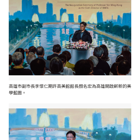
高雄市副市長李懷仁期許高美館館長顏名宏為高雄開啟嶄新的美
學藍圖。