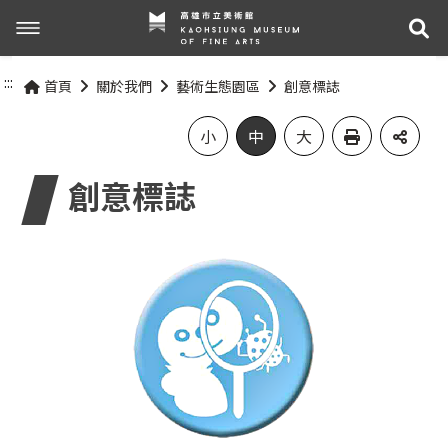
展
展覽與活動
:::
首頁
關於我們
藝術生態園區
創意標誌
最新消息
活動資訊
小
中
大
創意標誌
關於我們
展覽資訊
參觀資訊
關於高美館
組織職掌
交通資訊
網站導覽
歷史記事
無障礙服務專區
關於兒童美術館
參觀票價與須知