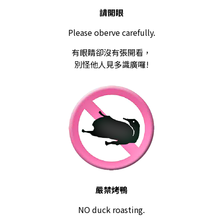
請開眼
藝術生態園區
開館時間
Please oberve carefully.
高美之友
環境介紹
園區作品
有眼睛卻沒有張開看，
別怪他人見多識廣囉!
創意標誌
合作夥伴
高美館
周邊環境
美術館會員
兒童美術館
藝術生態園區
嚴禁烤鴨
NO duck roasting.