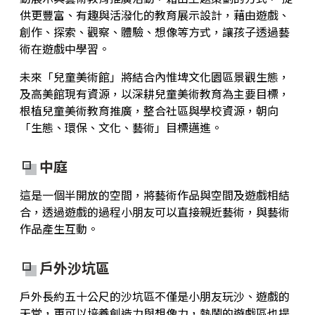
供更豐富、有趣與活潑化的教育展示設計，藉由遊戲、
藝術生態園區
開館時間
創作、探索、觀察、體驗、想像等方式，讓孩子透過藝
術在遊戲中學習。
高美之友
環境介紹
園區作品
未來「兒童美術館」將結合內惟埤文化園區景觀生態，
及高美館現有資源，以深耕兒童美術教育為主要目標，
創意標誌
合作夥伴
高美館
根植兒童美術教育推廣，整合社區與學校資源，朝向
「生態、環保、文化、藝術」目標邁進。
周邊環境
美術館會員
兒童美術館
中庭
藝術生態園區
這是一個半開放的空間，將藝術作品與空間及遊戲相結
合，透過遊戲的過程小朋友可以直接親近藝術，與藝術
作品產生互動。
戶外沙坑區
戶外長約五十公尺的沙坑區不僅是小朋友玩沙、遊戲的
天堂，更可以培養創造力與想像力，熱鬧的遊戲區也提