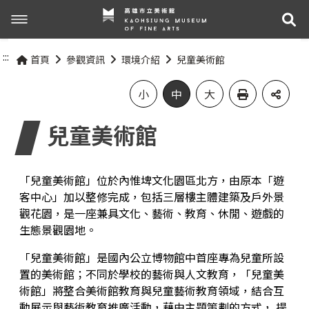
展
展覽與活動
:::
首頁
參觀資訊
環境介紹
兒童美術館
最新消息
活動資訊
小
中
大
兒童美術館
關於我們
展覽資訊
參觀資訊
關於高美館
「兒童美術館」位於內惟埤文化園區北方，由原本「遊
客中心」加以整修完成，包括三層樓主體建築及戶外景
組織職掌
交通資訊
觀花園，是一座兼具文化、藝術、教育、休閒、遊戲的
網站導覽
生態景觀園地。
歷史記事
無障礙服務專區
「兒童美術館」是國內公立博物館中首座專為兒童所設
置的美術館；不同於學校的藝術與人文教育，「兒童美
關於兒童美術館
參觀票價與須知
術館」將整合美術館教育與兒童藝術教育領域，結合互
動展示與藝術教育推廣活動，藉由主題策劃的方式， 提