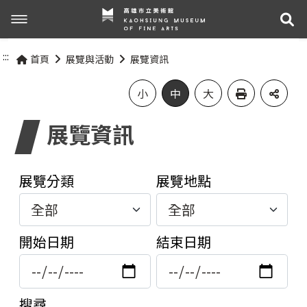
展
展覽與活動
:::
首頁
展覽與活動
展覽資訊
最新消息
活動資訊
小
中
大
展覽資訊
關於我們
展覽資訊
參觀資訊
關於高美館
展覽分類
展覽地點
組織職掌
交通資訊
網站導覽
開始日期
結束日期
歷史記事
無障礙服務專區
關於兒童美術館
參觀票價與須知
搜尋