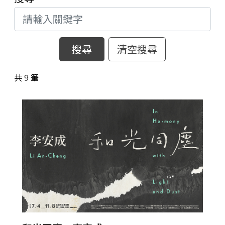
藝術生態園區
開館時間
高美之友
環境介紹
園區作品
創意標誌
合作夥伴
高美館
共
9
筆
周邊環境
美術館會員
兒童美術館
藝術生態園區