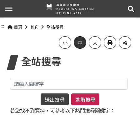
展
展覽與活動
:::
首頁
其它
全站搜尋
最新消息
活動資訊
小
中
大
全站搜尋
關於我們
展覽資訊
參觀資訊
關於高美館
關鍵字
組織職掌
交通資訊
網站導覽
進階搜尋
若您找不到資料，可參考以下熱門搜尋關鍵字：
歷史記事
無障礙服務專區
關於兒童美術館
參觀票價與須知