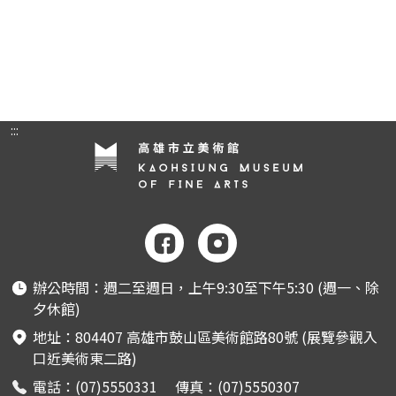
藝術生態園區
開館時間
高美之友
環境介紹
園區作品
創意標誌
合作夥伴
高美館
:::
周邊環境
美術館會員
兒童美術館
藝術生態園區
辦公時間：週二至週日，上午9:30至下午5:30 (週一、除
夕休館)
地址：804407 高雄市鼓山區美術館路80號 (展覽參觀入
口近美術東二路)
電話：(07)5550331 傳真：(07)5550307