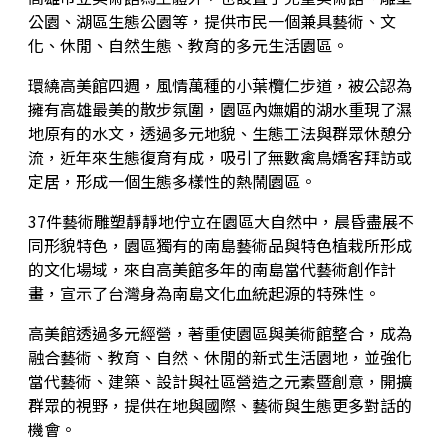
公園、湖區生態公園等，提供市民一個兼具藝術、文
藝術生態園區
開館時間
化、休閒、自然生態、教育的多元生活園區。
高美之友
環境介紹
園區作品
環繞高美館四週，風情萬種的小葉欖仁步道，被公認為
擁有高雄最美的散步氛圍，園區內嫵媚的湖水重現了濕
地原有的水文，透過多元地貌、生態工法與群眾休憩分
創意標誌
合作夥伴
高美館
流，近年來生態復育有成，吸引了無數禽鳥嬌客拜訪或
定居，形成一個生態多樣性的熱鬧園區。
周邊環境
美術館會員
兒童美術館
37件藝術雕塑靜靜地佇立在園區大自然中，晨昏盡展不
同形貌特色，園區獨有的南島藝術品與特色植栽所形成
藝術生態園區
的文化場域，來自高美館多年的南島當代藝術創作計
畫，宣示了台灣身為南島文化血統起源的特殊性。
高美館透過多元經營，著重使園區與美術館整合，成為
融合藝術、教育、自然、休閒的新式生活園地，並強化
當代藝術、建築、設計與社區營造之元素暨創意，開擴
群眾的視野，提供在地與國際、藝術與生態更多對話的
機會。