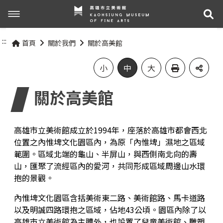
展
展覽與活動
:::
首頁
關於我們
關於高美館
最新消息
活動資訊
小
中
大
關於高美館
關於我們
展覽資訊
參觀資訊
關於高美館
高雄市立美術館成立於1994年，座落於高雄市都會西北
位置之內惟埤文化園區內，為原「內惟埤」濕地之區域
組織職掌
交通資訊
範圍。區域北端的龜山、半屏山，與西側南北向的壽
網站導覽
山，匯聚了流經區內的愛河，共同形成區域周邊山水環
抱的景觀。
歷史記事
無障礙服務專區
內惟埤文化園區含括美術東二路、美術館路、馬卡道路
關於兒童美術館
參觀票價與須知
以及明誠四路環抱之區域，佔地43公頃。園區內除了以
高雄市立美術館為主體外，也設置了兒童美術館、雕塑