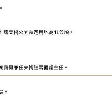
。
惟埤美術公園預定用地為41公頃。
謝義勇兼任美術館籌備處主任。
處。