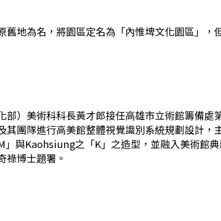
原舊地為名，將園區定名為「內惟埤文化園區」，
化部）美術科科長黃才郎接任高雄市立術館籌備處
及其團隊進行高美館整體視覺識別系統規劃設計，
「M」與Kaohsiung之「K」之造型，並融入美術
奇祿博士題署。