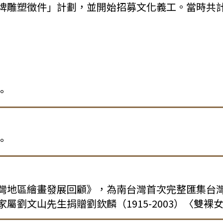
埤雕塑徵件」計劃，並開始招募文化義工。當時共計
。
。
灣地區繪畫發展回顧》，為南台灣首次完整匯集台
屬劉文山先生捐贈劉欽麟（1915-2003）〈雙裸