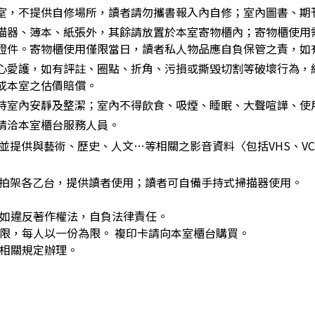
室，不提供自修場所，讀者請勿攜書報入內自修；室內圖書、期
描器、簿本、紙張外，其餘請放置於本室寄物櫃內；寄物櫃使用
證件。寄物櫃使用僅限當日，讀者私人物品應自負保管之責，如
心愛護，如有評註、圈點、折角、污損或撕毀切割等破壞行為，
或本室之估價賠償。
持室內安靜及整潔；室內不得飲食、吸煙、睡眠、大聲喧譁、使
請洽本室櫃台服務人員。
並提供與藝術、歷史、人文…等相關之影音資料〈包括VHS、VC
拍架各乙台，提供讀者使用；讀者可自備手持式掃描器使用。
，如違反著作權法，自負法律責任。
為限，每人以一份為限。 複印卡請向本室櫃台購買。
依相關規定辦理。