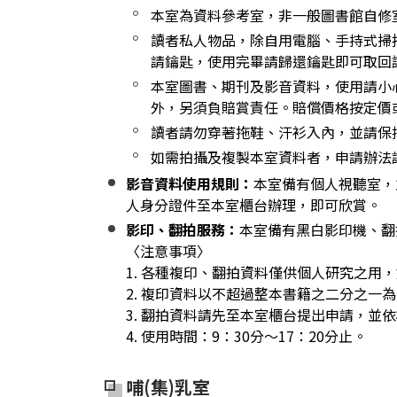
本室為資料參考室，非一般圖書館自修
讀者私人物品，除自用電腦、手持式掃
請鑰匙，使用完畢請歸還鑰匙即可取回
本室圖書、期刊及影音資料，使用請小
外，另須負賠賞責任。賠償價格按定價
讀者請勿穿著拖鞋、汗衫入內，並請保
如需拍攝及複製本室資料者，申請辦法
影音資料使用規則：
本室備有個人視聽室，
人身分證件至本室櫃台辦理，即可欣賞。
影印、翻拍服務：
本室備有黑白影印機、翻
〈注意事項〉
1. 各種複印、翻拍資料僅供個人研究之用
2. 複印資料以不超過整本書籍之二分之一
3. 翻拍資料請先至本室櫃台提出申請，並
4. 使用時間：9：30分～17：20分止。
哺(集)乳室