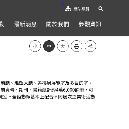
:::
展開搜尋
網站導覽
動
最新消息
關於我們
參觀資訊
小
中
大
括前廳、雕塑大廳、各樓層展覽室及多目的室。
資料、期刊、書籍總計約4萬6,000餘冊，可
展覽室。全館動線基本上配合不同層次之美術活動