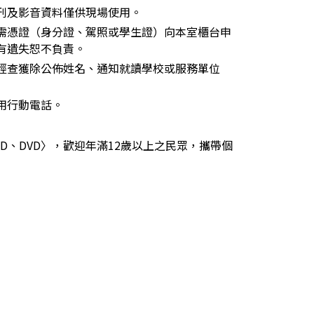
刊及影音資料僅供現場使用。
需憑證（身分證、駕照或學生證）向本室櫃台申
有遺失恕不負責。
經查獲除公佈姓名、通知就讀學校或服務單位
用行動電話。
D、DVD〉，歡迎年滿12歲以上之民眾，攜帶個