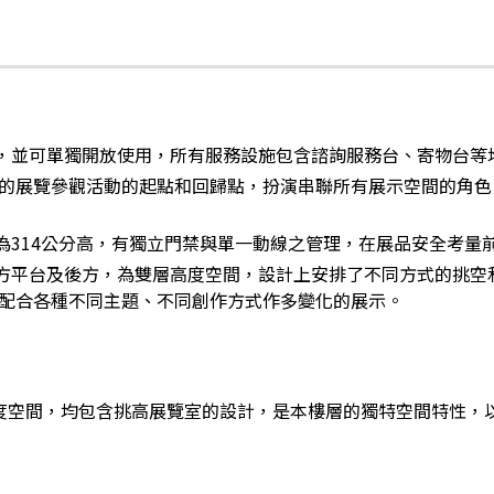
間，並可單獨開放使用，所有服務設施包含諮詢服務台、寄物台等
的展覽參觀活動的起點和回歸點，扮演串聯所有展示空間的角色
空間為314公分高，有獨立門禁與單一動線之管理，在展品安全考
正前方平台及後方，為雙層高度空間，設計上安排了不同方式的挑
配合各種不同主題、不同創作方式作多變化的展示。
為雙層高度空間，均包含挑高展覽室的設計，是本樓層的獨特空間特