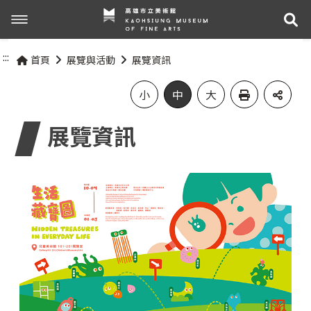
展
展覽與活動
:::
首頁
展覽與活動
展覽資訊
最新消息
活動資訊
小
中
大
展覽資訊
關於我們
展覽資訊
參觀資訊
關於高美館
組織職掌
交通資訊
網站導覽
歷史記事
無障礙服務專區
關於兒童美術館
參觀票價與須知