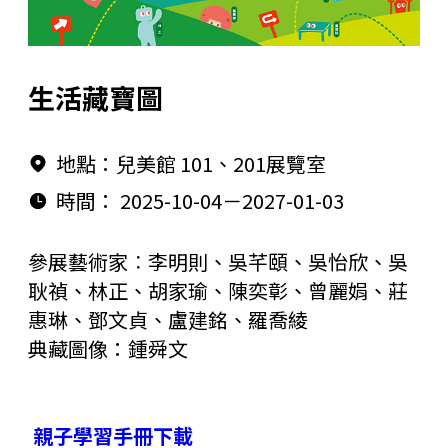
藝術生態園區
開館時間
高美之友
環境介紹
園區作品
生活藏寶圖
創意標誌
合作夥伴
高美館
地點：兒美館 101、201展覽室
周邊環境
美術館會員
兒童美術館
時間： 2025-10-04
－
2027-01-03
藝術生態園區
參展藝術家︰李明則、吳芊頤、吳怡欣、吳
耿禎、林正、胡家瑜、陳奕彰、曾麗娟、莊
惠琳、鄧文貞、盧建銘、羅喬綾
典藏圖像：鍾舜文
親子學習手冊下載